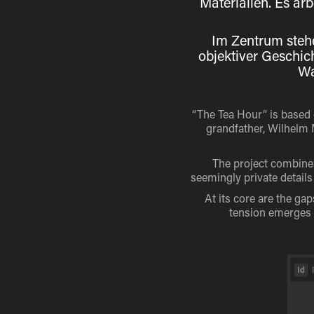
Materialien. Es arb
Im Zentrum stehe
objektiver Geschic
Wa
“The Tea Hour” is based 
grandfather, Wilhelm M
The project combines
seemingly private details
At its core are the ga
tension emerges a