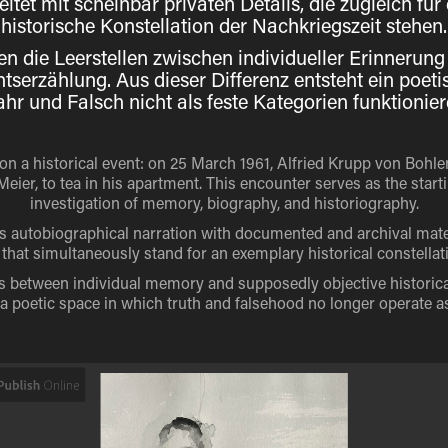
eitet mit scheinbar privaten Details, die zugleich fü
historische Konstellation der Nachkriegszeit stehen.
n die Leerstellen zwischen individueller Erinnerung
htserzählung. Aus dieser Differenz entsteht ein poet
hr und Falsch nicht als feste Kategorien funktionier
on a historical event: on 25 March 1961, Alfried Krupp von Bohl
eier, to tea in his apartment. This encounter serves as the startin
investigation of memory, biography, and historiography.
 autobiographical narration wi
th documented and archival mater
 that simultaneously stand for an exemplary historical constellat
ps between individual memory and supposedly objective historica
 poetic space in which truth and falsehood no longer operate as