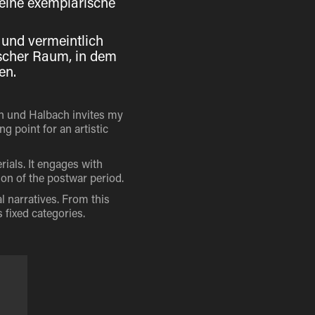
r eine exemplarische
 und vermeintlich
ischer Raum, in dem
en.
en und Halbach invites my
g point for an artistic
ials. It engages with
ion of the postwar period.
l narratives. From this
 fixed categories.