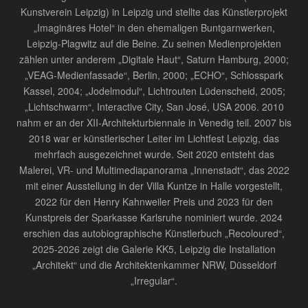
Kunstverein Leipzig) in Leipzig und stellte das Künstlerprojekt
„Imaginäres Hotel“ in den ehemaligen Buntgarnwerken,
Leipzig-Plagwitz auf die Beine. Zu seinen Medienprojekten
zählen unter anderem „Digitale Haut“, Saturn Hamburg, 2000;
„VEAG-Medienfassade“, Berlin, 2000; „ECHO“, Schlosspark
Kassel, 2004; „Jodelmodul“, Lichtrouten Lüdenscheid, 2005;
„Lichtschwarm“, Interactive City, San José, USA 2006. 2010
nahm er an der XII-Architekturbiennale in Venedig teil. 2007 bis
2018 war er künstlerischer Leiter im Lichtfest Leipzig, das
mehrfach ausgezeichnet wurde. Seit 2020 entsteht das
Malerei, VR- und Multimediapanorama „Innenstadt“, das 2022
mit einer Ausstellung in der Villa Kuntze in Halle vorgestellt,
2022 für den Henry Kahnweiler Preis und 2023 für den
Kunstpreis der Sparkasse Karlsruhe nominiert wurde. 2024
erschien das autobiographische Künstlerbuch „Recoloured“,
2025-2026 zeigt die Galerie KK5, Leipzig die Installation
„Architekt“ und die Architektenkammer NRW, Düsseldorf
„Irregular“.